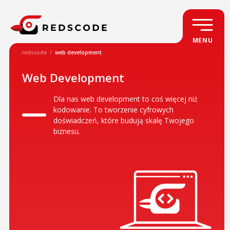
MENU
redscode
/
web development
Web Development
Dla nas web development to coś więcej niż
kodowanie. To tworzenie cyfrowych
doświadczeń, które budują skalę Twojego
biznesu.